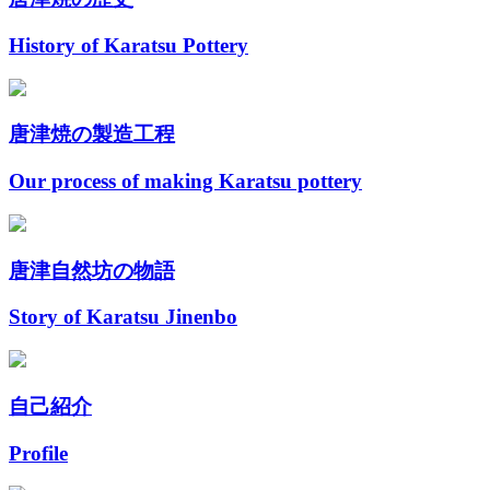
History of Karatsu Pottery
唐津焼の製造工程
Our process of making Karatsu pottery
唐津自然坊の物語
Story of Karatsu Jinenbo
自己紹介
Profile