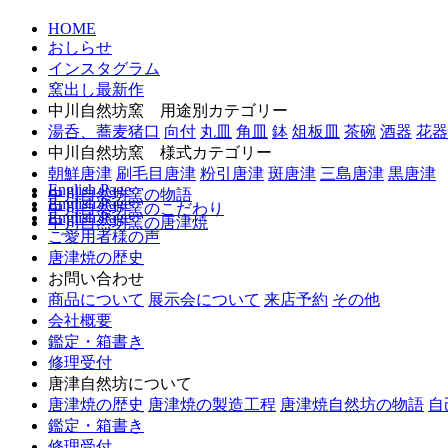
HOME
おしらせ
インスタグラム
窯出し最新作
中川自然坊窯 用途別カテゴリー
湯呑、蕎麦猪口
向付
丸皿
角皿
鉢
俎板皿
茶碗
酒器
花器
中川自然坊窯 様式カテゴリー
朝鮮唐津
刷毛目唐津
粉引唐津
斑唐津
三島唐津
黒唐津
English Page
中川自然坊窯の物語
English Page
中川自然坊窯のこだわり
English Page
中川自然坊窯の唐津焼
ご愛用者様の声
唐津焼の歴史
お問い合わせ
商品について
展示会について
来店予約
その他
会社概要
鑑定・箱書き
修理受付
唐津自然坊について
唐津焼の歴史
唐津焼の製造工程
唐津焼自然坊の物語
自
鑑定・箱書き
修理受付