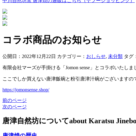
中川自然坊窯 唐津焼の通販はこちら（ヤフーショッピング）
コラボ商品のお知らせ
公開日：2022年12月22日
カテゴリー：
おしらせ
,
未分類
タグ
有限会社マーズが手掛ける「Jomon sense」とコラボいたしま
ここでしか買えない唐津飯碗と粉引唐津汁碗がございますの
https://jomonsense.shop/
前のページ
次のページ
唐津自然坊について
about Karatsu Jineb
唐津焼の歴史