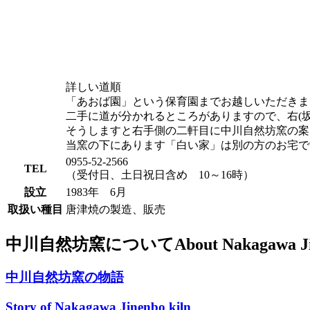
詳しい道順
「あおば園」という保育園までお越しいただきました
二手に道が分かれるところがありますので、右(
そうしますと右手側の二軒目に中川自然坊窯の案
当窯の下にあります「白い家」は別の方のお宅で
0955-52-2566
TEL
（受付日、土日祝日含め
10～16時）
設立
1983年 6月
取扱い種目
唐津焼の製造、販売
中川自然坊窯について
About Nakagawa Ji
中川自然坊窯の物語
Story of Nakagawa Jinenbo kiln