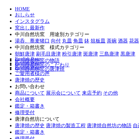
HOME
おしらせ
インスタグラム
窯出し最新作
中川自然坊窯 用途別カテゴリー
湯呑、蕎麦猪口
向付
丸皿
角皿
鉢
俎板皿
茶碗
酒器
花器
中川自然坊窯 様式カテゴリー
朝鮮唐津
刷毛目唐津
粉引唐津
斑唐津
三島唐津
黒唐津
English Page
中川自然坊窯の物語
English Page
中川自然坊窯のこだわり
English Page
中川自然坊窯の唐津焼
ご愛用者様の声
唐津焼の歴史
お問い合わせ
商品について
展示会について
来店予約
その他
会社概要
鑑定・箱書き
修理受付
唐津自然坊について
唐津焼の歴史
唐津焼の製造工程
唐津焼自然坊の物語
自
鑑定・箱書き
修理受付