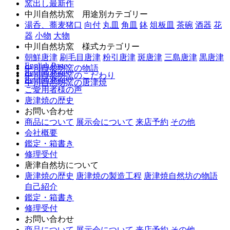
窯出し最新作
中川自然坊窯 用途別カテゴリー
湯呑、蕎麦猪口
向付
丸皿
角皿
鉢
俎板皿
茶碗
酒器
花
器
小物
大物
中川自然坊窯 様式カテゴリー
朝鮮唐津
刷毛目唐津
粉引唐津
斑唐津
三島唐津
黒唐津
English Page
中川自然坊窯の物語
English Page
中川自然坊窯のこだわり
English Page
中川自然坊窯の唐津焼
ご愛用者様の声
唐津焼の歴史
お問い合わせ
商品について
展示会について
来店予約
その他
会社概要
鑑定・箱書き
修理受付
唐津自然坊について
唐津焼の歴史
唐津焼の製造工程
唐津焼自然坊の物語
自己紹介
鑑定・箱書き
修理受付
お問い合わせ
商品について
展示会について
来店予約
その他