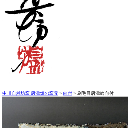
中川自然坊窯 唐津焼の窯元
>
向付
>
刷毛目唐津蛤向付