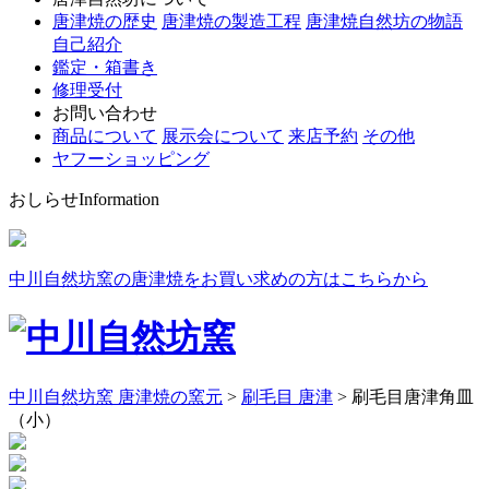
唐津焼の歴史
唐津焼の製造工程
唐津焼自然坊の物語
自己紹介
鑑定・箱書き
修理受付
お問い合わせ
商品について
展示会について
来店予約
その他
ヤフーショッピング
おしらせ
Information
中川自然坊窯の唐津焼をお買い求めの方はこちらから
中川自然坊窯 唐津焼の窯元
>
刷毛目 唐津
>
刷毛目唐津角皿
（小）