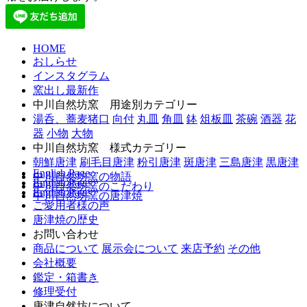
HOME
おしらせ
インスタグラム
窯出し最新作
中川自然坊窯 用途別カテゴリー
湯呑、蕎麦猪口
向付
丸皿
角皿
鉢
俎板皿
茶碗
酒器
花
器
小物
大物
中川自然坊窯 様式カテゴリー
朝鮮唐津
刷毛目唐津
粉引唐津
斑唐津
三島唐津
黒唐津
English Page
中川自然坊窯の物語
English Page
中川自然坊窯のこだわり
English Page
中川自然坊窯の唐津焼
ご愛用者様の声
唐津焼の歴史
お問い合わせ
商品について
展示会について
来店予約
その他
会社概要
鑑定・箱書き
修理受付
唐津自然坊について