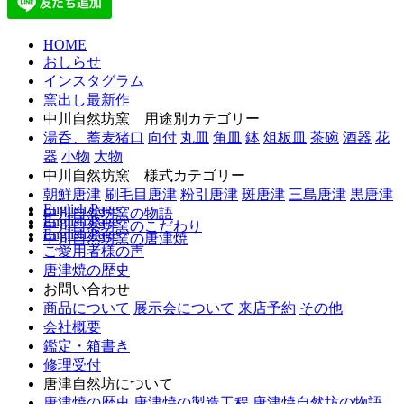
HOME
おしらせ
インスタグラム
窯出し最新作
中川自然坊窯 用途別カテゴリー
湯呑、蕎麦猪口
向付
丸皿
角皿
鉢
俎板皿
茶碗
酒器
花
器
小物
大物
中川自然坊窯 様式カテゴリー
朝鮮唐津
刷毛目唐津
粉引唐津
斑唐津
三島唐津
黒唐津
English Page
中川自然坊窯の物語
English Page
中川自然坊窯のこだわり
English Page
中川自然坊窯の唐津焼
ご愛用者様の声
唐津焼の歴史
お問い合わせ
商品について
展示会について
来店予約
その他
会社概要
鑑定・箱書き
修理受付
唐津自然坊について
唐津焼の歴史
唐津焼の製造工程
唐津焼自然坊の物語