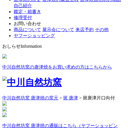
自己紹介
鑑定・箱書き
修理受付
お問い合わせ
商品について
展示会について
来店予約
その他
ヤフーショッピング
おしらせ
Information
中川自然坊窯の唐津焼をお買い求めの方はこちらから
中川自然坊窯 唐津焼の窯元
>
斑 唐津
>
斑唐津片口向付
中川自然坊窯 唐津焼の通販はこちら（ヤフーショッピン