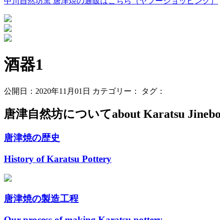
中川自然坊窯 唐津焼の通販はこちら（ヤフーショッピング）
酒器1
公開日：2020年11月01日
カテゴリー：
タグ：
唐津自然坊について
about Karatsu Jineb
唐津焼の歴史
History of Karatsu Pottery
唐津焼の製造工程
Our process of making Karatsu pottery