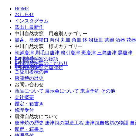
HOME
おしらせ
インスタグラム
窯出し最新作
中川自然坊窯 用途別カテゴリー
湯呑、蕎麦猪口
向付
丸皿
角皿
鉢
俎板皿
茶碗
酒器
花器
中川自然坊窯 様式カテゴリー
朝鮮唐津
刷毛目唐津
粉引唐津
斑唐津
三島唐津
黒唐津
English Page
中川自然坊窯の物語
English Page
中川自然坊窯のこだわり
English Page
中川自然坊窯の唐津焼
ご愛用者様の声
唐津焼の歴史
お問い合わせ
商品について
展示会について
来店予約
その他
会社概要
鑑定・箱書き
修理受付
唐津自然坊について
唐津焼の歴史
唐津焼の製造工程
唐津焼自然坊の物語
自
鑑定・箱書き
修理受付