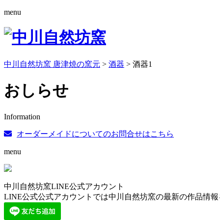
menu
中川自然坊窯 唐津焼の窯元
>
酒器
>
酒器1
おしらせ
Information
オーダーメイドについてのお問合せはこちら
menu
中川自然坊窯LINE公式アカウント
LINE公式公式アカウントでは中川自然坊窯の最新の作品情