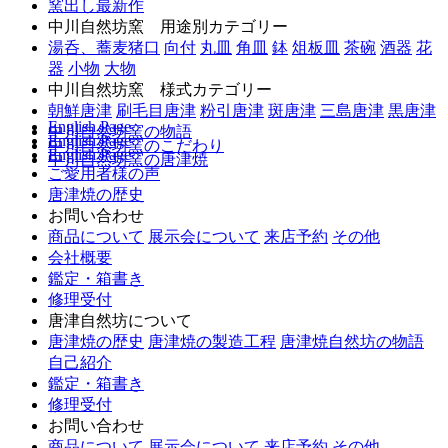
窯出し最新作
中川自然坊窯 用途別カテゴリー
湯呑、蕎麦猪口
向付
丸皿
角皿
鉢
俎板皿
茶碗
酒器
花
器
小物
大物
中川自然坊窯 様式カテゴリー
朝鮮唐津
刷毛目唐津
粉引唐津
斑唐津
三島唐津
黒唐津
English Page
中川自然坊窯の物語
English Page
中川自然坊窯のこだわり
English Page
中川自然坊窯の唐津焼
ご愛用者様の声
唐津焼の歴史
お問い合わせ
商品について
展示会について
来店予約
その他
会社概要
鑑定・箱書き
修理受付
唐津自然坊について
唐津焼の歴史
唐津焼の製造工程
唐津焼自然坊の物語
自己紹介
鑑定・箱書き
修理受付
お問い合わせ
商品について
展示会について
来店予約
その他