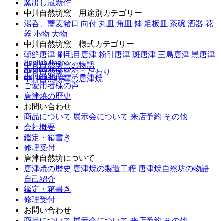
窯出し最新作
中川自然坊窯 用途別カテゴリー
湯呑、蕎麦猪口
向付
丸皿
角皿
鉢
俎板皿
茶碗
酒器
花
器
小物
大物
中川自然坊窯 様式カテゴリー
朝鮮唐津
刷毛目唐津
粉引唐津
斑唐津
三島唐津
黒唐津
English Page
中川自然坊窯の物語
English Page
中川自然坊窯のこだわり
English Page
中川自然坊窯の唐津焼
ご愛用者様の声
唐津焼の歴史
お問い合わせ
商品について
展示会について
来店予約
その他
会社概要
鑑定・箱書き
修理受付
唐津自然坊について
唐津焼の歴史
唐津焼の製造工程
唐津焼自然坊の物語
自己紹介
鑑定・箱書き
修理受付
お問い合わせ
商品について
展示会について
来店予約
その他