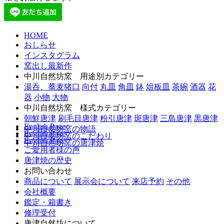
HOME
おしらせ
インスタグラム
窯出し最新作
中川自然坊窯 用途別カテゴリー
湯呑、蕎麦猪口
向付
丸皿
角皿
鉢
俎板皿
茶碗
酒器
花
器
小物
大物
中川自然坊窯 様式カテゴリー
朝鮮唐津
刷毛目唐津
粉引唐津
斑唐津
三島唐津
黒唐津
English Page
中川自然坊窯の物語
English Page
中川自然坊窯のこだわり
English Page
中川自然坊窯の唐津焼
ご愛用者様の声
唐津焼の歴史
お問い合わせ
商品について
展示会について
来店予約
その他
会社概要
鑑定・箱書き
修理受付
唐津自然坊について