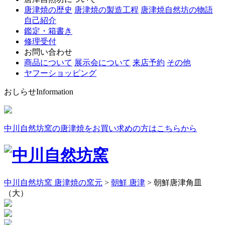
唐津焼の歴史
唐津焼の製造工程
唐津焼自然坊の物語
自己紹介
鑑定・箱書き
修理受付
お問い合わせ
商品について
展示会について
来店予約
その他
ヤフーショッピング
おしらせ
Information
中川自然坊窯の唐津焼をお買い求めの方はこちらから
中川自然坊窯 唐津焼の窯元
>
朝鮮 唐津
>
朝鮮唐津角皿
（大）