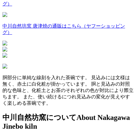
グ）
中川自然坊窯 唐津焼の通販はこちら（ヤフーショッピン
グ）
胴部分に単純な線刻を入れた茶碗です。
見込みには文様は
無く、赤土に白化粧が掛かっています。
胴と見込みの対照
的な色味と、化粧土とお茶のそれぞれの色が対比により際立
ちます。
また、使い続けるにつれ見込みの変化が見えやす
く楽しめる茶碗です。
中川自然坊窯について
About Nakagawa
Jinebo kiln