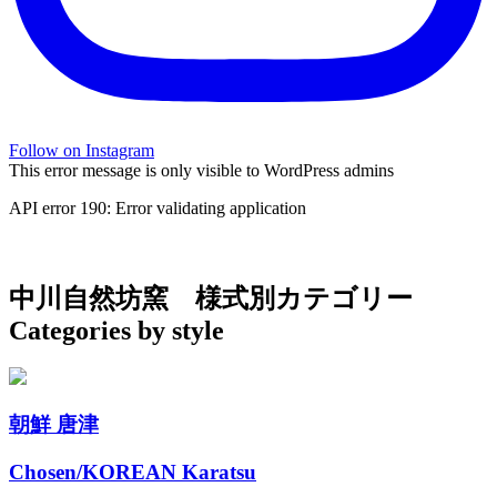
Follow on Instagram
This error message is only visible to WordPress admins
API error 190: Error validating application
中川自然坊窯
様式別カテゴリー
Categories by style
朝鮮 唐津
Chosen/KOREAN Karatsu