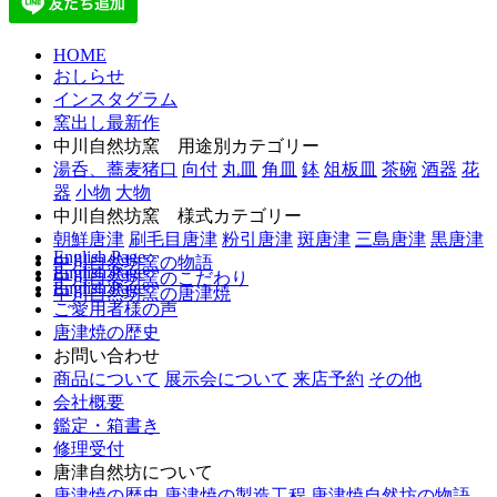
HOME
おしらせ
インスタグラム
窯出し最新作
中川自然坊窯 用途別カテゴリー
湯呑、蕎麦猪口
向付
丸皿
角皿
鉢
俎板皿
茶碗
酒器
花
器
小物
大物
中川自然坊窯 様式カテゴリー
朝鮮唐津
刷毛目唐津
粉引唐津
斑唐津
三島唐津
黒唐津
English Page
中川自然坊窯の物語
English Page
中川自然坊窯のこだわり
English Page
中川自然坊窯の唐津焼
ご愛用者様の声
唐津焼の歴史
お問い合わせ
商品について
展示会について
来店予約
その他
会社概要
鑑定・箱書き
修理受付
唐津自然坊について
唐津焼の歴史
唐津焼の製造工程
唐津焼自然坊の物語