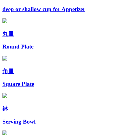
deep or shallow cup for Appetizer
丸皿
Round Plate
角皿
Square Plate
鉢
Serving Bowl