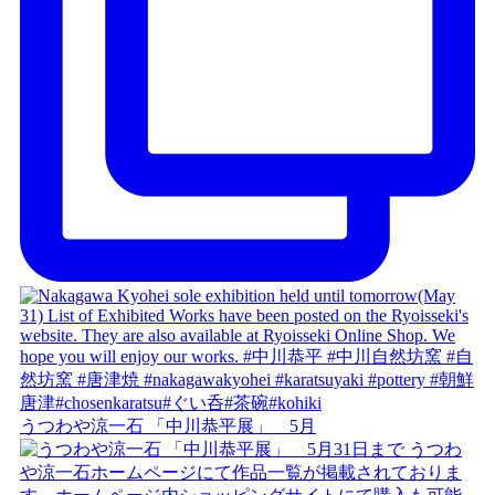
うつわや涼一石 「中川恭平展」 5月