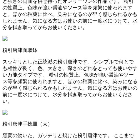
と強さの両面を併せ持ったオンリーワンの作品です。
粉引
の性質上、色味が強い醤油やソース等を頻繁に使われます
と、ほかの釉薬に比べ、染みになるのが早く感じられるかも
しれません。
気になる方はお使いの前に一度水につけて、水
分を拭き取ってからお使いください。
粉引唐津面取鉢
スッキリとした正統派の粉引唐津です。
シンプルで何とで
も相性が良く、色、大きさ、
深さのどれをとっても使いやす
い万能タイプです。
粉引の性質上、色味が強い醤油やソー
ス等を頻繁に使われますと、ほかの釉薬に比べ、染みになる
のが早く感じられるかもしれません。
気になる方はお使いの
前に一度水につけて、水分を拭き取ってからお使いくださ
い。
粉引唐津手捻皿（大）
窯変の効いた、ガッチリと焼けた粉引唐津です。
ここまで