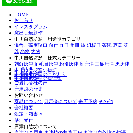
HOME
おしらせ
インスタグラム
窯出し最新作
中川自然坊窯 用途別カテゴリー
湯呑、蕎麦猪口
向付
丸皿
角皿
鉢
俎板皿
茶碗
酒器
花
器
小物
大物
中川自然坊窯 様式カテゴリー
朝鮮唐津
刷毛目唐津
粉引唐津
斑唐津
三島唐津
黒唐津
English Page
中川自然坊窯の物語
English Page
中川自然坊窯のこだわり
English Page
中川自然坊窯の唐津焼
ご愛用者様の声
唐津焼の歴史
お問い合わせ
商品について
展示会について
来店予約
その他
会社概要
鑑定・箱書き
修理受付
唐津自然坊について
唐津焼の歴史
唐津焼の製造工程
唐津焼自然坊の物語