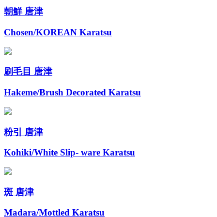
朝鮮 唐津
Chosen/KOREAN Karatsu
刷毛目 唐津
Hakeme/Brush Decorated Karatsu
粉引 唐津
Kohiki/White Slip- ware Karatsu
斑 唐津
Madara/Mottled Karatsu