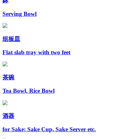
鉢
Serving Bowl
俎板皿
Flat slab tray with two feet
茶碗
Tea Bowl, Rice Bowl
酒器
for Sake; Sake Cup, Sake Server etc.