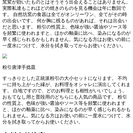
窯変が効いたものとはそうそう出会えることはありません。
実際私達もこれほどの焼きのものを見る機会は年に数回で
す。 自然坊窯の食器は全てがオンリーワン、全てがその時
の出会いです。
何か胸に残るものがあれば、それは出会い
だと思います。
粉引の性質上、色味が強い醤油やソース等
を頻繁に使われますと、ほかの釉薬に比べ、染みになるのが
早く感じられるかもしれません。
気になる方はお使いの前に
一度水につけて、水分を拭き取ってからお使いください。
粉引唐津手捻皿
すっきりとした正統派粉引の大小セットになります。
不均
一に持ち上がった縁が、お料理をオシャレに演出してくれま
す。
白地ですので、どのお料理とも相性がいいでしょう。
おもてなし用と普段用のどちらにも人気の商品です。
粉引
の性質上、色味が強い醤油やソース等を頻繁に使われます
と、ほかの釉薬に比べ、染みになるのが早く感じられるかも
しれません。
気になる方はお使いの前に一度水につけて、水
分を拭き取ってからお使いください。