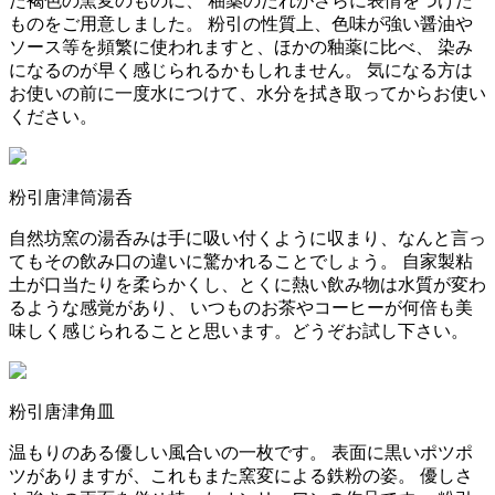
た褐色の窯変のものに、
釉薬のたれがさらに表情をつけた
ものをご用意しました。
粉引の性質上、色味が強い醤油や
ソース等を頻繁に使われますと、ほかの釉薬に比べ、 染み
になるのが早く感じられるかもしれません。
気になる方は
お使いの前に一度水につけて、水分を拭き取ってからお使い
ください。
粉引唐津筒湯呑
自然坊窯の湯呑みは手に吸い付くように収まり、
なんと言っ
てもその飲み口の違いに驚かれることでしょう。
自家製粘
土が口当たりを柔らかくし、
とくに熱い飲み物は水質が変わ
るような感覚があり、
いつものお茶やコーヒーが何倍も美
味しく感じられることと思います。
どうぞお試し下さい。
粉引唐津角皿
温もりのある優しい風合いの一枚です。
表面に黒いポツポ
ツがありますが、これもまた窯変による鉄粉の姿。
優しさ