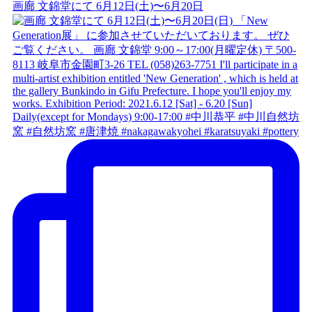
画廊 文錦堂にて 6月12日(土)〜6月20日