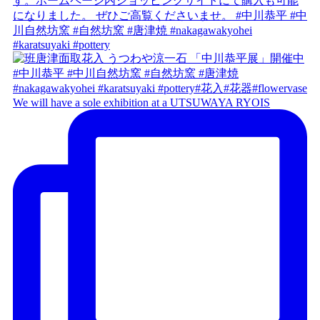
We will have a sole exhibition at a UTSUWAYA RYOIS