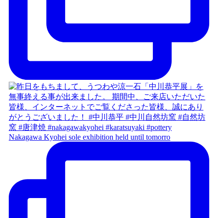
Nakagawa Kyohei sole exhibition held until tomorro