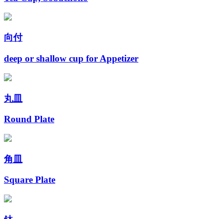
向付
deep or shallow cup for Appetizer
丸皿
Round Plate
角皿
Square Plate