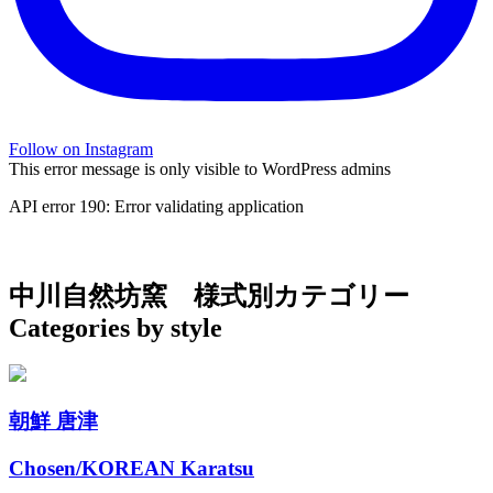
Follow on Instagram
This error message is only visible to WordPress admins
API error 190: Error validating application
中川自然坊窯
様式別カテゴリー
Categories by style
朝鮮 唐津
Chosen/KOREAN Karatsu