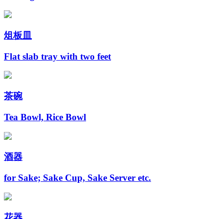
俎板皿
Flat slab tray with two feet
茶碗
Tea Bowl, Rice Bowl
酒器
for Sake; Sake Cup, Sake Server etc.
花器