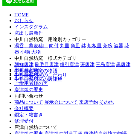
HOME
おしらせ
インスタグラム
窯出し最新作
中川自然坊窯 用途別カテゴリー
湯呑、蕎麦猪口
向付
丸皿
角皿
鉢
俎板皿
茶碗
酒器
花
器
小物
大物
中川自然坊窯 様式カテゴリー
朝鮮唐津
刷毛目唐津
粉引唐津
斑唐津
三島唐津
黒唐津
English Page
中川自然坊窯の物語
English Page
中川自然坊窯のこだわり
English Page
中川自然坊窯の唐津焼
ご愛用者様の声
唐津焼の歴史
お問い合わせ
商品について
展示会について
来店予約
その他
会社概要
鑑定・箱書き
修理受付
唐津自然坊について
唐津焼の歴史
唐津焼の製造工程
唐津焼自然坊の物語