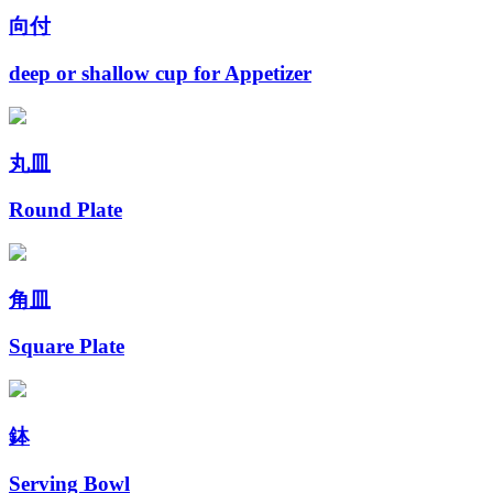
向付
deep or shallow cup for Appetizer
丸皿
Round Plate
角皿
Square Plate
鉢
Serving Bowl