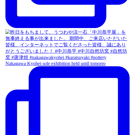
Nakagawa Kyohei sole exhibition held until tomorro