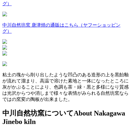
グ）
中川自然坊窯 唐津焼の通販はこちら（ヤフーショッピン
グ）
粘土の塊から削り出したような凹凸のある造形の上を黒飴釉
が流れて溜まり、
高温で溶けた素地と一体になったところに
灰がかぶることにより、
色調も茶・緑・黒と多様になり質感
は光沢からつや消しまで様々な表情がみられる
自然坊窯なら
ではの窯変の陶板が出来ました。
中川自然坊窯について
About Nakagawa
Jinebo kiln