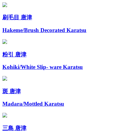
刷毛目 唐津
Hakeme/Brush Decorated Karatsu
粉引 唐津
Kohiki/White Slip- ware Karatsu
斑 唐津
Madara/Mottled Karatsu
三島 唐津